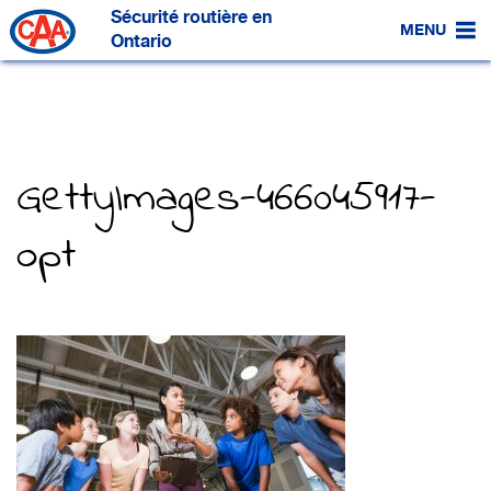
Passer
Sécurité routière en
au
MENU
contenu
Ontario
principal
GettyImages-466045917-
opt