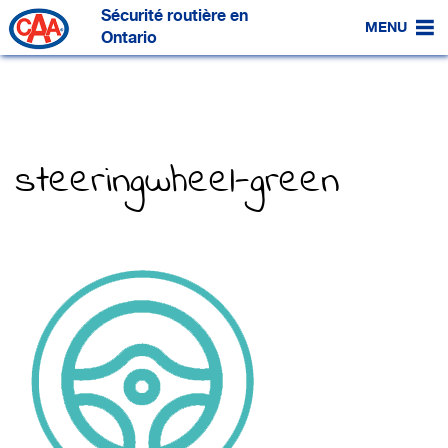
Passer
Sécurité routière en
au
MENU
contenu
Ontario
principal
steeringwheel-green