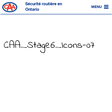
Passer
Sécurité routière en
au
MENU
contenu
Ontario
principal
CAA_Stage6_Icons-07