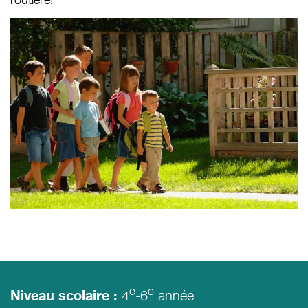
e
e
4
-6
année
Niveau scolaire :