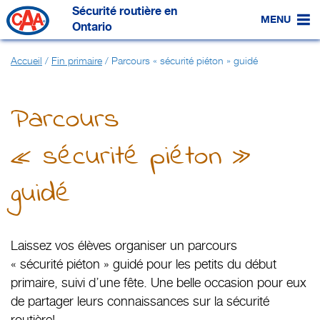
Passer
Sécurité routière en
au
MENU
contenu
Ontario
principal
Accueil
/
Fin primaire
/
Parcours « sécurité piéton » guidé
Parcours
« sécurité piéton »
guidé
Laissez vos élèves organiser un parcours
« sécurité piéton »
guidé pour les petits du début
primaire, suivi d’une fête. Une belle occasion pour eux
de partager leurs connaissances sur la sécurité
routière!