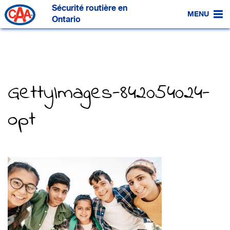
Passer
Sécurité routière en
au
MENU
contenu
Ontario
principal
GettyImages-842054024-
opt