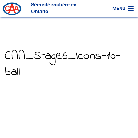
Passer
Sécurité routière en
au
MENU
contenu
Ontario
principal
CAA_Stage6_Icons-10-
ball